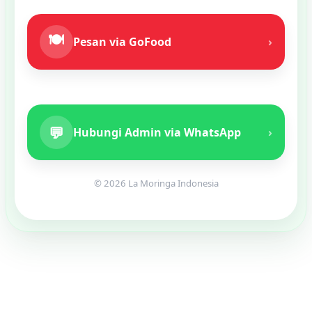
🍽️
Pesan via GoFood
›
💬
Hubungi Admin via WhatsApp
›
© 2026 La Moringa Indonesia